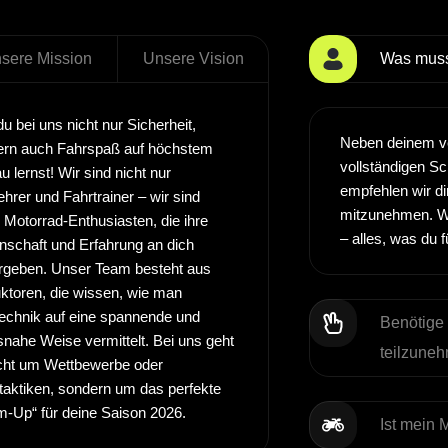
sere Mission
Unsere Vision
Was muss
du bei uns nicht nur Sicherheit,
Neben deinem ve
ern auch Fahrspaß auf höchstem
vollständigen S
u lernst! Wir sind nicht nur
empfehlen wir d
ehrer und Fahrtrainer – wir sind
mitzunehmen. W
 Motorrad-Enthusiasten, die ihre
– alles, was du f
nschaft und Erfahrung an dich
rgeben. Unser Team besteht aus
uktoren, die wissen, wie man
echnik auf eine spannende und
Benötige 
snahe Weise vermittelt. Bei uns geht
teilzune
cht um Wettbewerbe oder
aktiken, sondern um das perfekte
-Up“ für deine Saison 2026.
Ist mein 