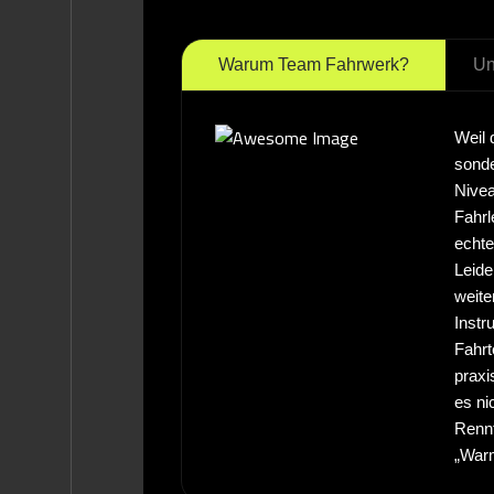
Warum Team Fahrwerk?
Un
Weil 
sond
Nivea
Fahrl
echte
Leide
weite
Instr
Fahrt
praxi
es ni
Rennt
„Warm